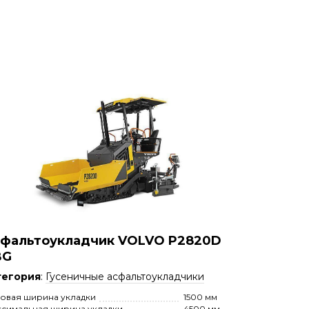
фальтоукладчик VOLVO P2820D
BG
тегория
:
Гусеничные асфальтоукладчики
овая ширина укладки
1500 мм
симальная ширина укладки
4500 мм