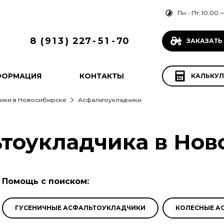
Пн - Пт: 10:00 —
8
(
9
1
3
)
2
2
7
-
5
1
-
7
0
ЗАКАЗАТЬ
ФОРМАЦИЯ
КОНТАКТЫ
КАЛЬКУЛ
ики в Новосибирске
Асфальтоукладчики
тоукладчика в Нов
Помощь с поиском:
ГУСЕНИЧНЫЕ АСФАЛЬТОУКЛАДЧИКИ
КОЛЕСНЫЕ А