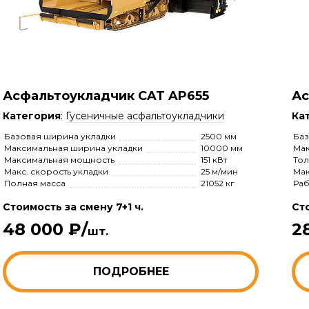
Асфальтоукладчик CAT AP655
Ас
Категория
:
Гусеничные асфальтоукладчики
Ка
Базовая ширина укладки
2500 мм
Баз
Максимальная ширина укладки
10000 мм
Мак
Максимальная мощность
151 кВт
Тол
Макс. скорость укладки
25 м/мин
Мак
Полная масса
21052 кг
Раб
Стоимость за смену 7+1 ч.
Сто
48 000 ₽/
2
шт.
ПОДРОБНЕЕ