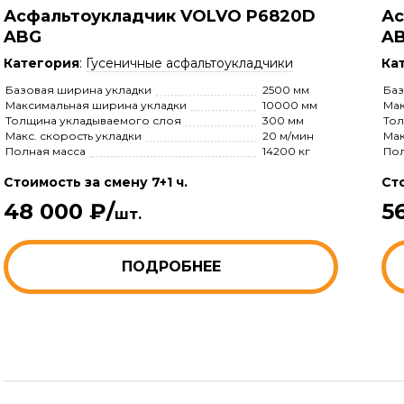
Асфальтоукладчик VOLVO P6820D
Ас
ABG
A
Категория
:
Гусеничные асфальтоукладчики
Ка
Базовая ширина укладки
2500 мм
Баз
Максимальная ширина укладки
10000 мм
Мак
Толщина укладываемого слоя
300 мм
Тол
Макс. скорость укладки
20 м/мин
Мак
Полная масса
14200 кг
Пол
Стоимость за смену 7+1 ч.
Сто
48 000 ₽/
5
шт.
ПОДРОБНЕЕ