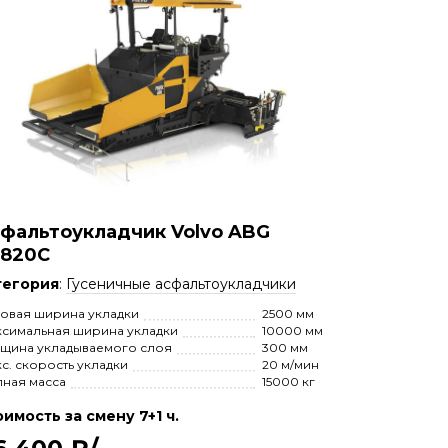
фальтоукладчик Volvo ABG
820C
тегория
:
Гусеничные асфальтоукладчики
овая ширина укладки
2500 мм
симальная ширина укладки
10000 мм
щина укладываемого слоя
300 мм
с. скорость укладки
20 м/мин
ная масса
15000 кг
имость за смену 7+1 ч.