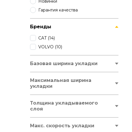
Новинки
Гарантия качества
Бренды
CAT
(14)
VOLVO
(10)
Базовая ширина укладки
от
мм
до
мм
Максимальная ширина
укладки
от
мм
до
мм
Толщина укладываемого
слоя
от
мм
до
мм
Макс. скорость укладки