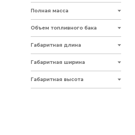
м/
м/
от
до
мин
мин
Полная масса
от
кг
до
кг
Объем топливного бака
от
л
до
л
Габаритная длина
от
мм
до
мм
Габаритная ширина
от
мм
до
мм
Габаритная высота
от
мм
до
мм