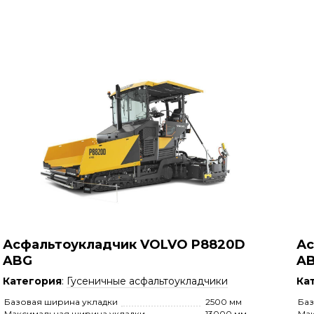
Асфальтоукладчик VOLVO P8820D
Ас
ABG
A
Категория
:
Гусеничные асфальтоукладчики
Ка
Базовая ширина укладки
2500 мм
Баз
Максимальная ширина укладки
13000 мм
Мак