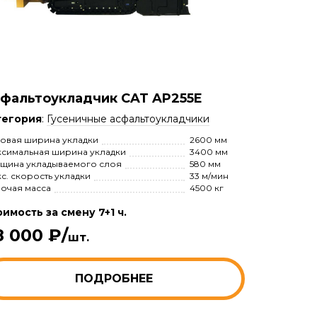
фальтоукладчик CAT AP255E
тегория
:
Гусеничные асфальтоукладчики
овая ширина укладки
2600 мм
симальная ширина укладки
3400 мм
щина укладываемого слоя
580 мм
с. скорость укладки
33 м/мин
очая масса
4500 кг
имость за смену 7+1 ч.
8 000 ₽/
шт.
ПОДРОБНЕЕ