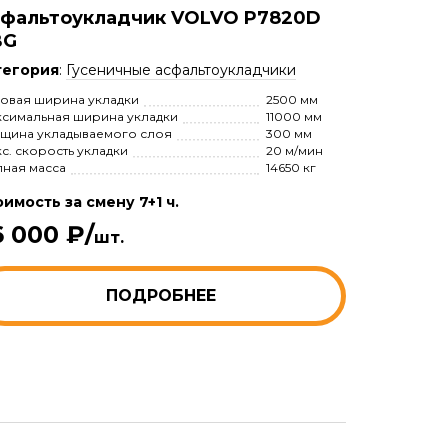
фальтоукладчик VOLVO P7820D
BG
тегория
:
Гусеничные асфальтоукладчики
овая ширина укладки
2500 мм
симальная ширина укладки
11000 мм
щина укладываемого слоя
300 мм
с. скорость укладки
20 м/мин
ная масса
14650 кг
имость за смену 7+1 ч.
6 000 ₽/
шт.
ПОДРОБНЕЕ