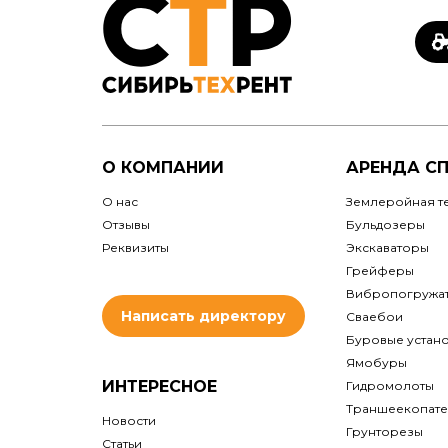
О КОМПАНИИ
АРЕНДА С
О нас
Землеройная т
Отзывы
Бульдозеры
Реквизиты
Экскаваторы
Грейферы
Вибропогружа
Написать директору
Сваебои
Буровые устан
Ямобуры
ИНТЕРЕСНОЕ
Гидромолоты
Траншеекопате
Новости
Грунторезы
Статьи