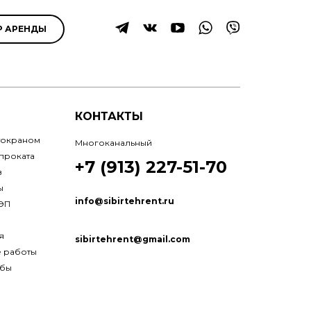
Р АРЕНДЫ
КОНТАКТЫ
токраном
Многоканальный
проката
+7 (913) 227-51-70
в
ы
info@sibirtehrent.ru
ЛЭП
я
sibirtehrent@gmail.com
е работы
лбы