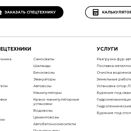
ЗАКАЗАТЬ СПЕЦТЕХНИКУ
КАЛЬКУЛЯТО
ПЕЦТЕХНИКИ
УСЛУГИ
ехника
Самосвалы
Разгрузка фур ав
Шаланды
Поставка металло
Бензовозы
Очистка водоемо
Эвакуаторы
Земельные работ
тели
Автовозы
Установка опор 
Манипуляторы
Бурение под сваи
овки
Крано-манипуляторные
Гидромеханизаци
установки
Гидротехнически
Водовозы
Бурение под сто
Цементовозы
ли
Автобетоносмесители
Полуприцепы