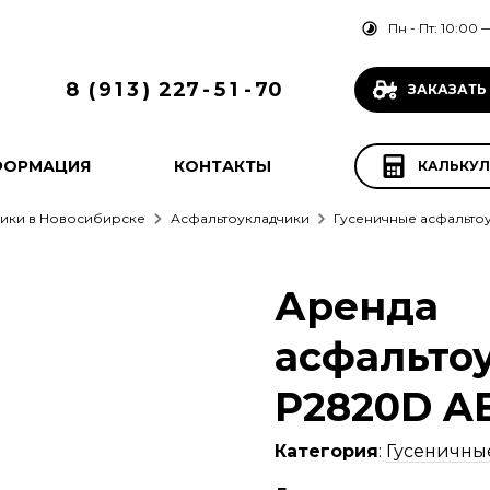
Пн - Пт: 10:00 —
8
(
9
1
3
)
2
2
7
-
5
1
-
7
0
ЗАКАЗАТЬ
ФОРМАЦИЯ
КОНТАКТЫ
КАЛЬКУЛ
ики в Новосибирске
Асфальтоукладчики
Гусеничные асфальто
Аренда
асфальто
P2820D A
Категория
:
Гусеничны