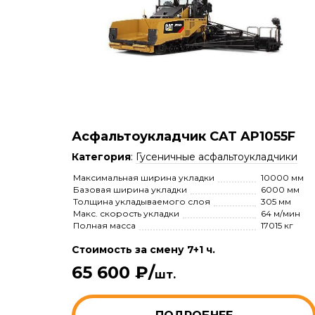
Асфальтоукладчик CAT AP1055F
Категория
:
Гусеничные асфальтоукладчики
Максимальная ширина укладки
10000 мм
Базовая ширина укладки
6000 мм
Толщина укладываемого слоя
305 мм
Макс. скорость укладки
64 м/мин
Полная масса
17015 кг
Стоимость за смену 7+1 ч.
65 600 ₽/
шт.