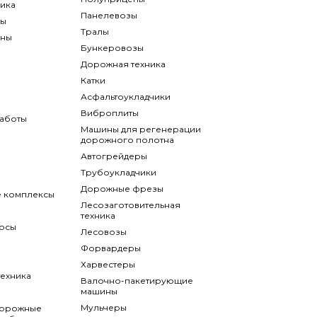
ика
Панелевозы
ны
Тралы
аны
Бункеровозы
Дорожная техника
Катки
Асфальтоукладчики
Виброплиты
аботы
Машины для регенерации
дорожного полотна
Автогрейдеры
Трубоукладчики
Дорожные фрезы
 комплексы
Лесозаготовительная
техника
осы
Лесовозы
Форвардеры
Харвестеры
ехника
Валочно-пакетирующие
машины
Мульчеры
дорожные