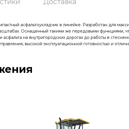
стики
Доставка
мпактный асфальтоукладчик в линейке. Разработан для макс
асштабах. Оснащенный такими же передовыми функциями, ч
ки асфальта на внутригородских дорогах до работы в стесне
правления, высокой эксплуатационной готовностью и отлич
жения