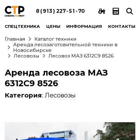
8
(
9
1
3
)
2
2
7
-
5
1
-
7
0
СПЕЦТЕХНИКА
ЦЕНЫ
ИНФОРМАЦИЯ
КОНТАКТЫ
Главная
Каталог техники
Аренда лесозаготовительной техники в
Новосибирске
Лесовозы
Лесовоз МАЗ 6312С9 8526
Аренда лесовоза МАЗ
6312С9 8526
Категория
:
Лесовозы