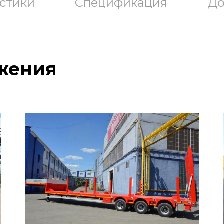
стики
Спецификация
До
жения