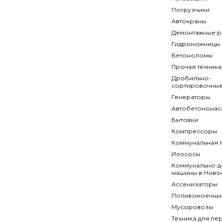
Погрузчики
Автокраны
Демонтажные р
Гидроножницы
Бетоноломы
Прочая техника
Дробильно-
сортировочные
Генераторы
Автобетононас
Бытовки
Компрессоры
Коммунальная т
Илососы
Коммунально-
машины в Ново
Ассенизаторы
Поливомоечны
Мусоровозы
Техника для пе