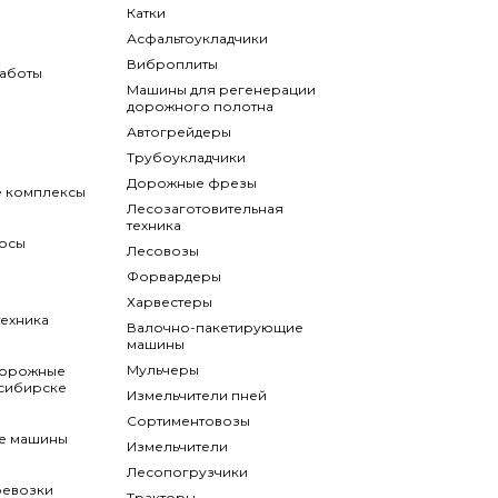
Катки
Асфальтоукладчики
Виброплиты
аботы
Машины для регенерации
дорожного полотна
Автогрейдеры
Трубоукладчики
Дорожные фрезы
 комплексы
Лесозаготовительная
техника
осы
Лесовозы
Форвардеры
Харвестеры
ехника
Валочно-пакетирующие
машины
Мульчеры
дорожные
сибирске
Измельчители пней
Сортиментовозы
е машины
Измельчители
Лесопогрузчики
ревозки
Тракторы