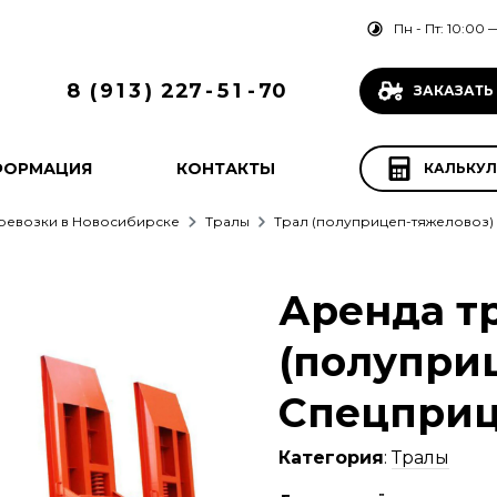
Пн - Пт: 10:00 —
8
(
9
1
3
)
2
2
7
-
5
1
-
7
0
ЗАКАЗАТЬ
ФОРМАЦИЯ
КОНТАКТЫ
КАЛЬКУЛ
еревозки в Новосибирске
Тралы
Трал (полуприцеп-тяжеловоз)
Аренда т
(полупри
Спецприц
Категория
:
Тралы